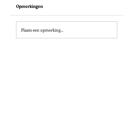
Opmerkingen
Plaats een opmerking...
De 10 mooiste fotolocaties in Zuid-
Bretagne