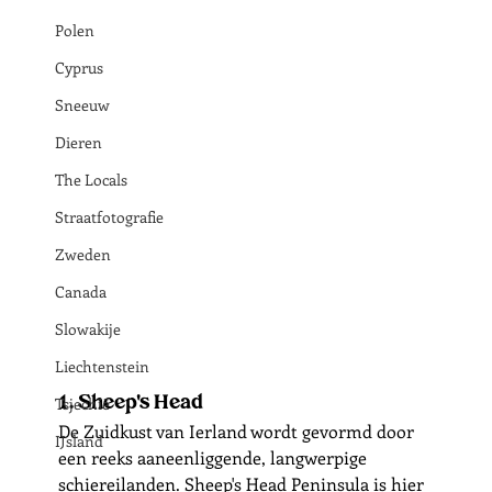
Polen
Cyprus
Sneeuw
Dieren
The Locals
Straatfotografie
Zweden
Canada
Slowakije
Liechtenstein
Tsjechië
1. Sheep's Head
De Zuidkust van Ierland wordt gevormd door 
IJsland
een reeks aaneenliggende, langwerpige 
schiereilanden. Sheep's Head Peninsula is hier 