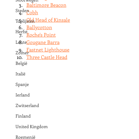
Baltimore Beacon
Steden
Cobh
Old Head of Kinsale
Toplijsten
Ballycotton
Herfst
Roche's Point
Gougane Barra
Lente
Fastnet Lighthouse
Zomer
Three Castle Head
België
Italië
Spanje
Ierland
Zwitserland
Finland
United Kingdom
Roemenië