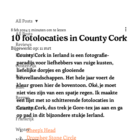
All Posts
8 feb 2024
5 minuten om te lezen
All Posts
10 fotolocaties in County Cork
Reviews
Bijgewerkt op:
11 mrt
County Cork in Ierland is een fotografie-
Duitsland
paradijs voor liefhebbers van ruige kusten, 
Oostenrijk
liefelijke dorpjes en glooiende 
Bos
heuvellandschappen. Het hele jaar voert de 
kleur groen hier de boventoon. Oké, je moet 
Kust
niet vies zijn van een spatje regen. Ik maakte 
Bergen
een lijst met 10 schitterende fotolocaties in 
County Cork, dus trek je Gore-tex jas aan en ga 
Nederland
op pad in dit bijzondere stukje Ierland. 
Frankrijk
Winter
Sheep's Head
Drombeg Stone Circle
Noorwegen