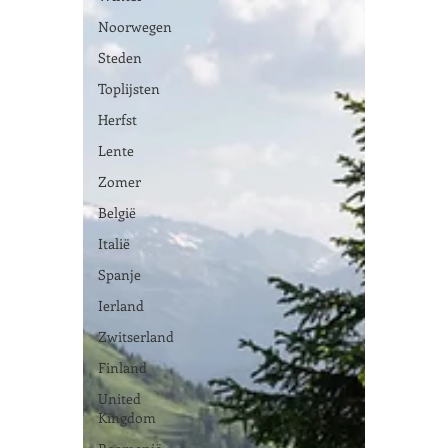
Noorwegen
Steden
Toplijsten
Herfst
Lente
Zomer
België
Italië
Spanje
Ierland
Zwitserland
Finland
United
Kingdom