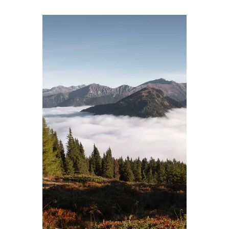
het toeristisch bureau van
Liechtenstein stap ik vrijwel direct na
een verse sneeuwdump de auto in om
met eigen ogen te aanschouwen of het
piepkleine landje kan tippen aan de
schoonheid van de Oostenrijkse en
Zwitserse buren.