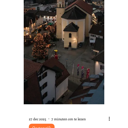
29 dec 2025
6 minuten om te lezen
Oostenrijk
Winters uitstapje naar
het Bregenzerwald
Begin december, wanneer de eerste
sneeuw de almen en bergflanken van
het Bregenzerwald zijn vertrouwde
witte kleur teruggeeft en de winter
zich langzaamaan aandient, zijn de
toeristen nog maar mondjesmaat