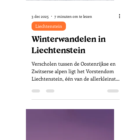
Oostenrijk
Kerstsfeer proeven in
Montafon
Dat een sneeuwlandschap in de dagen
voor Kerst óók in de Alpen geen
garantie is, blijkt in de aanloop naar
mijn uitstapje naar Bundesland
Vorarlberg. Via verschillende
weerapps houd ik alle voorspellingen
nadrukkelijk in gaten. Ook bieden de
webcams van de skigebieden een
handige uitkomst om een idee te
geven van het actuele weerbeeld. Vol
goede hoop spring ik de auto in voor
een nachtelijke rit om de Kerstsfeer te
proeven in de regio Montafon.