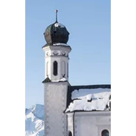
3 mrt
4 minuten om te lezen
Reviews
Fjällräven Bergtagen
GTX Pro Jacket M
review
Als de Alpen in de winter hun witte
deken over de wereld uitstrekken, dan
ontwaakt bij mij de drang om diep de
bergen in te trekken. De Jungfrau-regio
in Zwitserland is een landschap waar
ieder hoekje adembenemend is, maar
tegelijkertijd uitdagend voor