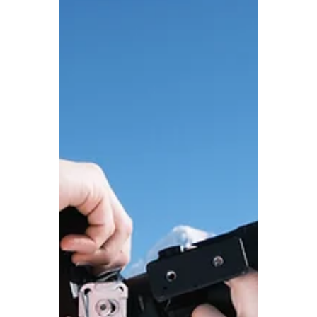
13 mrt
10 minuten om te lezen
Zwitserland
Winterfotografie in de
Jungfrau regio
Tijdens een bliksembezoekje aan de
Jungfrau Regio in het Zwitserse Berner
Oberland verblijf ik in het bergdorp
Mürren, dat op een zonnig terras
boven het Lauterbrunnendal ligt. Met
mijn camera verken ik het dorp en de
directe omgeving op zoek naar
interessante fotomotieven.