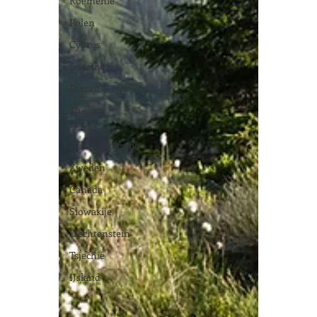
Roemenië
Polen
Cyprus
Sneeuw
Dieren
The
Locals
Straatfotografie
Zweden
Canada
Slowakije
Liechtenstein
Tsjechië
IJsland