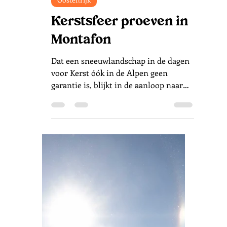
aanwezig. Het is een periode van stilte
en overgang: op de pistes zijn enkel
lokale bewoners te vinden en de
charmante dorpjes bereiden zich voor
op de Kerst. Tijdens deze vroege
winterdagen laat het Bregenzerwald
zich van een fascinerende kant zien,
nog voordat het hoogseiz