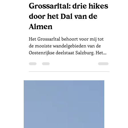
23 jul
6 minuten om te lezen
Oostenrijk
Wandelen in
Grossarltal: drie hikes
door het Dal van de
Almen
Het Grossarltal behoort voor mij tot
de mooiste wandelgebieden van de
Oostenrijkse deelstaat Salzburg. Het
dal ligt verscholen tussen de Hohe
Tauern en de Radstädter Tauern en
staat bekend als het Tal der Almen.
Meer dan veertig authentieke almen
liggen verspreid over de berghellingen,