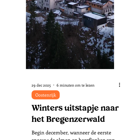
Seefeld in Tirol
In de Tiroolse Alpen speel je altijd op
'safe' als het maken van sneeuwfoto's
het doel is. Tijdens een 3-daags
winterbezoek maken wij voor het eerst
kennis met Seefeld in Tirol, een
sneeuwzekere regio op slechts 8
uurtjes rijden vanuit Nederland. Ski's
gaan niet mee de auto in, want het
gebied blinkt uit in activiteiten buiten
de pistes.