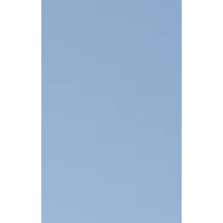
waardoor je tijdens vrijwel iedere
wandeling wel ergens terecht kunt
voor een huisgemaakte
Kaiserschmarrn, een stuk apfelstrudel
of een glas frisse Almmilch. Hoewel
Grossarltal minder bekend is