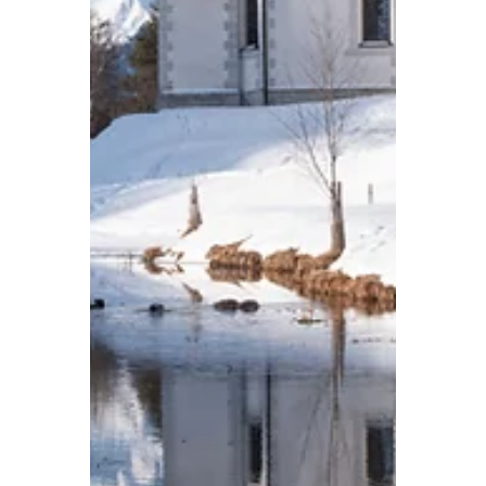
uitrusting. Voor deze reis nam ik de
Fjällräven Bergtagen GTX Pro Jacket M
in flame orange mee als mijn
hoofdlaag tegen sneeuw, wind en alles
wat de winter me kan voorschotelen.
Dat leverde een ervaring op die ik
graag met je d