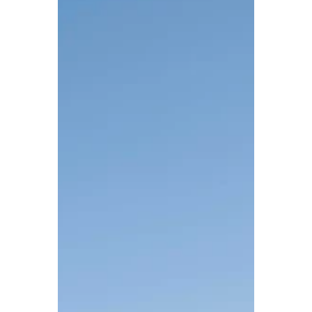
Seefeld
Het hooggelegen plateau van Seefeld
in Tirol, op ruim 1.200 meter hoogte,
vormt een ideale uitvalsbasis voor
wandelaars. Rondom het dorp liggen
tientallen routes die variëren van
ontspannen dalwandelingen tot pittige
bergtochten boven de 2.500 meter. Het
gebied heeft voor wandelaars van ieder
niveau iets te bieden. Tijdens mijn
verblijf kies ik voor twee totaal
verschillende wandelingen. Op de
eerste dag verken ik de ruige natuur
rond Scharnitz, waar de Isar
ontspringt en een