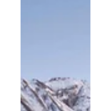
kennis met Seefeld in Tirol, een
sneeuwzekere regio op slechts 8
uurtjes rijden vanuit Nederland. Ski's
gaan niet mee de auto in, want het
gebied blinkt uit in activiteiten buiten
de pistes.