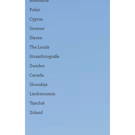
Roemenië
Polen
Cyprus
Sneeuw
Dieren
The Locals
Straatfotografie
Zweden
Canada
Slowakije
Liechtenstein
Tsjechië
IJsland