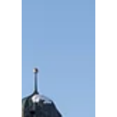
Oberland verblijf ik in het bergdorp
Mürren, dat op een zonnig terras
boven het Lauterbrunnendal ligt. Met
mijn camera verken ik het dorp en de
directe omgeving op zoek naar
interessante fotomotieven.