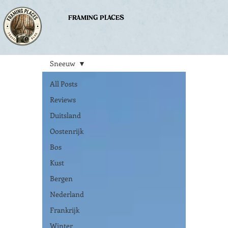
FRAMING PLACES
Sneeuw
All Posts
Reviews
Duitsland
Oostenrijk
Bos
Kust
Bergen
Nederland
Frankrijk
Winter