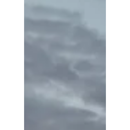
het Bregenzerwald
Begin december, wanneer de eerste
sneeuw de almen en bergflanken van
het Bregenzerwald zijn vertrouwde
witte kleur teruggeeft en de winter
zich langzaamaan aandient, zijn de
toeristen nog maar mondjesmaat
aanwezig. Het is een periode van stilte
en overgang: op de pistes zijn enkel
lokale bewoners te vinden en de
charmante dorpjes bereiden zich voor
op de Kerst. Tijdens deze vroege
winterdagen laat het Bregenzerwald
zich van een fascinerende kant zien,
nog voordat het hoogseiz