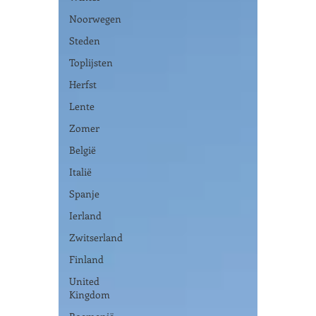
Noorwegen
Steden
Toplijsten
Herfst
Lente
Zomer
België
Italië
Spanje
Ierland
Zwitserland
Finland
United
Kingdom