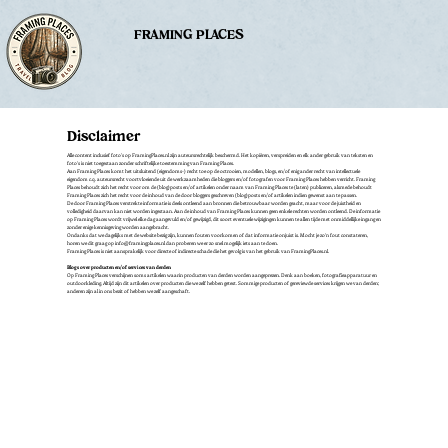
FRAMING PLACES
Disclaimer
Alle content inclusief foto's op FramingPlaces.nl zijn auteursrechtelijk beschermd. Het kopiëren, verspreiden en elk ander gebruik van teksten en
foto’s is niet toegestaan zonder schriftelijke toestemming van Framing Places.
Aan Framing Places komt het uitsluitend (eigendoms-) recht toe op de octrooien, modellen, blogs, en/of enig ander recht van intellectuele
eigendom c.q. auteursrecht voortvloeiende uit de werkzaamheden die bloggers en/of fotografen voor Framing Places hebben verricht. Framing
Places behoudt zich het recht voor om de (blog)posts en/of artikelen onder naam van Framing Places te (laten) publiceren, alsmede behoudt
Framing Places zich het recht voor de inhoud van de door bloggers geschreven (blog)posts en/of artikelen indien gewenst aan te passen.
De door Framing Places verstrekte informatie is deels ontleend aan bronnen die betrouwbaar worden geacht, maar voor de juistheid en
volledigheid daarvan kan niet worden ingestaan. Aan de inhoud van Framing Places kunnen geen enkele rechten worden ontleend. De informatie
op Framing Places wordt vrijwel elke dag aangevuld en/of gewijzigd, dit soort eventuele wijzigingen kunnen te allen tijde met onmiddellijke ingang en
zonder enige kennisgeving worden aangebracht.
Ondanks dat we dagelijks met de website bezig zijn, kunnen fouten voorkomen of dat informatie onjuist is. Mocht je zo’n fout constateren,
horen we dit graag op
info@framingplaces.nl
dan proberen we er zo snel mogelijk iets aan te doen.
Framing Places is niet aansprakelijk voor directe of indirecte schade die het gevolg is van het gebruik van FramingPlaces.nl.
Blogs over producten en/of services van derden
Op Framing Places verschijnen soms artikelen waarin producten van derden worden aangeprezen. Denk aan boeken, fotografieapparatuur en
outdoorkleding. Altijd zijn dit artikelen over producten die we zelf hebben getest. Sommige producten of gereviewde services krijgen we van derden;
anderen zijn al in ons bezit of hebben we zelf aangeschaft.