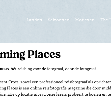
Landen
Seizoenen
Motieven
The 
aming Places
, hét reisblog voor de fotograaf, door de fotograaf.
laces
nt Croce, zowel een professioneel reisfotograaf als oprichter
ng Places is een online reisfotografie magazine die door mid
ormatie op locatie niveau onze lezers probeert te boeien en te b