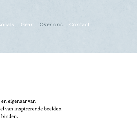
Locals
Gear
Over ons
Contact
 en eigenaar van
del van inspirerende beelden
inden. ​​