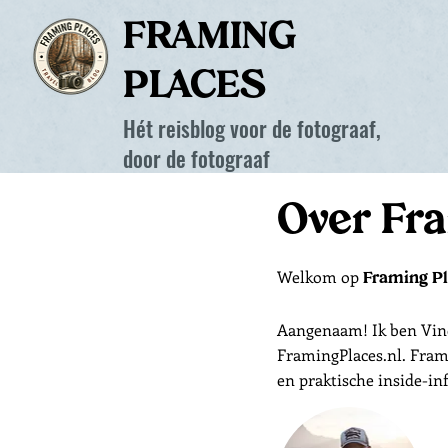
FRAMING
PLACES
Hét reisblog voor de fotograaf,
door de fotograaf
Over Fr
Welkom op
Framing P
Aangenaam! Ik ben Vince
FramingPlaces.nl. Frami
en praktische inside-inf