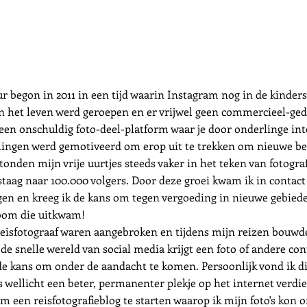
ur begon in 2011 in een tijd waarin Instagram nog in de kinder
n het leven werd geroepen en er vrijwel geen commercieel-ged
een onschuldig foto-deel-platform waar je door onderlinge int
elingen werd gemotiveerd om erop uit te trekken om nieuwe be
nden mijn vrije uurtjes steeds vaker in het teken van fotogra
staag naar 100.000 volgers. Door deze groei kwam ik in contac
en en kreeg ik de kans om tegen vergoeding in nieuwe gebied
room die uitkwam!
 reisfotograaf waren aangebroken en tijdens mijn reizen bouwd
 de snelle wereld van social media krijgt een foto of andere co
de kans om onder de aandacht te komen. Persoonlijk vond ik d
's wellicht een beter, permanenter plekje op het internet verd
 een reisfotografieblog te starten waarop ik mijn foto's kon o