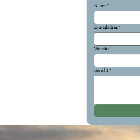
Naam
*
E-mailadres
*
Website
Bericht
*