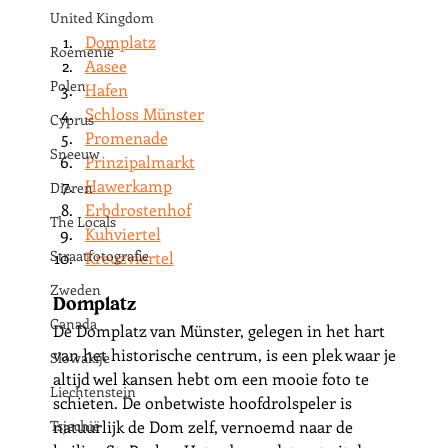
United Kingdom
Domplatz
Roemenië
Aasee
Polen
Hafen
Schloss Münster
Cyprus
Promenade
Sneeuw
Prinzipalmarkt
Hawerkamp
Dieren
Erbdrostenhof
The Locals
Kuhviertel
Straatfotografie
Kreuzviertel
Zweden
Domplatz
Canada
De Domplatz van Münster, gelegen in het hart 
van het historische centrum, is een plek waar je 
Slowakije
altijd wel kansen hebt om een mooie foto te 
Liechtenstein
schieten. De onbetwiste hoofdrolspeler is 
Tsjechië
natuurlijk de Dom zelf, vernoemd naar de 