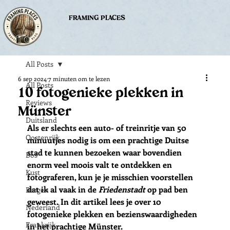
FRAMING PLACES
All Posts
6 sep 2024
7 minuten om te lezen
All Posts
10 fotogenieke plekken in
Reviews
Münster
Duitsland
Als er slechts een auto- of treinritje van 50 
Oostenrijk
minuutjes nodig is om een prachtige Duitse 
stad te kunnen bezoeken waar bovendien 
Bos
enorm veel moois valt te ontdekken en 
Kust
fotograferen, kun je je misschien voorstellen 
dat ik al vaak in de 
Friedenstadt 
op pad ben 
Bergen
geweest. In dit artikel lees je over 10 
Nederland
fotogenieke plekken en bezienswaardigheden 
Frankrijk
in het prachtige Münster. 