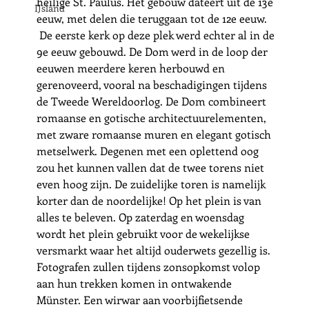
heilige St. Paulus. Het gebouw dateert uit de 13e 
IJsland
eeuw, met delen die teruggaan tot de 12e eeuw. 
 De eerste kerk op deze plek werd echter al in de 
9e eeuw gebouwd. De Dom werd in de loop der 
eeuwen meerdere keren herbouwd en 
gerenoveerd, vooral na beschadigingen tijdens 
de Tweede Wereldoorlog. De Dom combineert 
romaanse en gotische architectuurelementen, 
met zware romaanse muren en elegant gotisch 
metselwerk. Degenen met een oplettend oog 
zou het kunnen vallen dat de twee torens niet 
even hoog zijn. De zuidelijke toren is namelijk 
korter dan de noordelijke! Op het plein is van 
alles te beleven. Op zaterdag en woensdag 
wordt het plein gebruikt voor de wekelijkse 
versmarkt waar het altijd ouderwets gezellig is. 
Fotografen zullen tijdens zonsopkomst volop 
aan hun trekken komen in ontwakende 
Münster. Een wirwar aan voorbijfietsende 