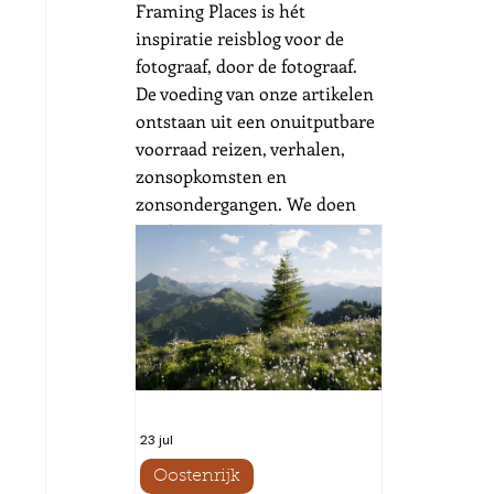
Framing Places is hét
inspiratie reisblog voor de
fotograaf, door de fotograaf.
De voeding van onze artikelen
ontstaan uit een onuitputbare
voorraad reizen, verhalen,
zonsopkomsten en
zonsondergangen. We doen
verslag van zowel
wereldberoemde als
onbekende (onderbelichte)
plekken. Wij reizen om te
fotograferen en fotograferen
om te kunnen reizen. Ver weg
of dichtbij, dat maakt niet uit.
Als het licht maar goed is.
23 jul
Framing Places wenst je
Oostenrijk