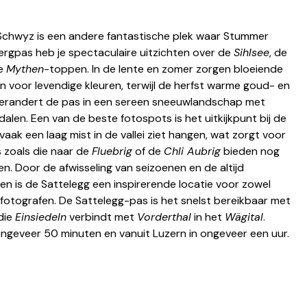
 Schwyz is een andere fantastische plek waar Stummer 
ergpas heb je spectaculaire uitzichten over de 
Sihlsee
, de 
e 
Mythen
-toppen. In de lente en zomer zorgen bloeiende 
n voor levendige kleuren, terwijl de herfst warme goud- en 
 verandert de pas in een sereen sneeuwlandschap met 
en. Een van de beste fotospots is het uitkijkpunt bij de 
vaak een laag mist in de vallei ziet hangen, wat zorgt voor 
 zoals die naar de 
Fluebrig
 of de 
Chli Aubrig
 bieden nog 
. Door de afwisseling van seizoenen en de altijd 
 is de Sattelegg een inspirerende locatie voor zowel 
fotografen. De Sattelegg-pas is het snelst bereikbaar met 
die 
Einsiedeln
 verbindt met 
Vorderthal
 in het 
Wägital
. 
 ongeveer 50 minuten en vanuit Luzern in ongeveer een uur.