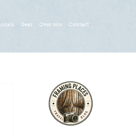
Locals
Gear
Over ons
Contact
mer