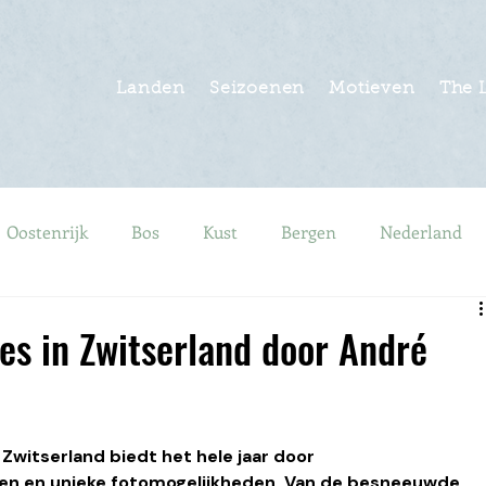
Landen
Seizoenen
Motieven
The 
Oostenrijk
Bos
Kust
Bergen
Nederland
en
Steden
Toplijsten
Herfst
Lente
Zo
ies in Zwitserland door André
rland
Zwitserland
Finland
United Kingdom
Zwitserland biedt het hele jaar door 
 en unieke fotomogelijkheden. Van de besneeuwde 