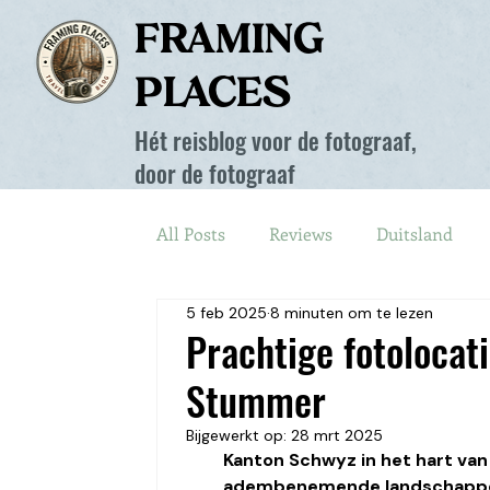
FRAMING
PLACES
Hét reisblog voor de fotograaf,
door de fotograaf
All Posts
Reviews
Duitsland
5 feb 2025
8 minuten om te lezen
Frankrijk
Winter
Noorweg
Prachtige fotolocat
Stummer
België
Italië
Spanje
Ie
Bijgewerkt op:
28 mrt 2025
Kanton Schwyz in het hart van 
adembenemende landschappen