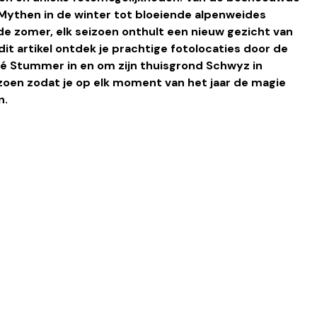
Sneeuw
Dieren
The Locals
Straatfotografie
Mythen in de winter tot bloeiende alpenweides 
e zomer, elk seizoen onthult een nieuw gezicht van 
dit artikel ontdek je prachtige fotolocaties door de 
ré Stummer in en om zijn thuisgrond Schwyz in 
zoen zodat je op elk moment van het jaar de magie 
n.