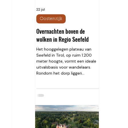
22 jul
Oostenrijk
Overnachten boven de
wolken in Regio Seefeld
Het hooggelegen plateau van
Seefeld in Tirol, op ruim 1.200
meter hoogte, vormt een ideale
uitvalsbasis voor wandelaars.
Rondom het dorp liggen
tientallen routes die variëren van
ontspannen dalwandelingen tot
pittige bergtochten boven de
2.500 meter. Het gebied heeft
voor wandelaars van ieder niveau
iets te bieden. Tijdens mijn verblijf
kies ik voor twee totaal
verschillende wandelingen. Op de
eerste dag verken ik de ruige