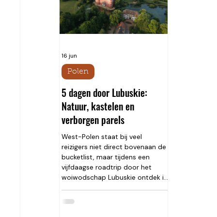
natuur rond Scharnitz, waar de
Isar ontspringt en een
16 jun
Polen
5 dagen door Lubuskie:
Natuur, kastelen en
verborgen parels
West-Polen staat bij veel
reizigers niet direct bovenaan de
bucketlist, maar tijdens een
vijfdaagse roadtrip door het
woiwodschap Lubuskie ontdek ik
dat deze regio eigenlijk een
walhalla en daarom een
regelrechte must-visit voor