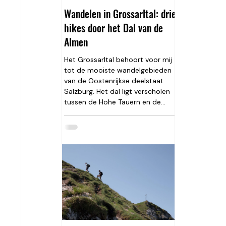
fotogenieke locaties en
Wandelen in Grossarltal: drie
schitterend licht toe.
hikes door het Dal van de
Almen
Het Grossarltal behoort voor mij
tot de mooiste wandelgebieden
van de Oostenrijkse deelstaat
Salzburg. Het dal ligt verscholen
tussen de Hohe Tauern en de
Radstädter Tauern en staat
bekend als het Tal der Almen.
Meer dan veertig authentieke
almen liggen verspreid over de
berghellingen, waardoor je tijdens
vrijwel iedere wandeling wel
ergens terecht kunt voor een
huisgemaakte Kaiserschmarrn,
een stuk apfelstrudel of een glas
frisse Almmilch. Hoewel
Grossarltal minder bekend is