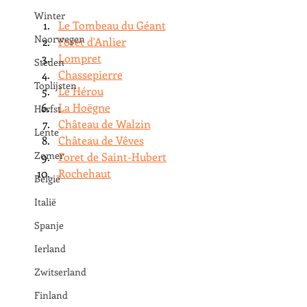
Winter
Le Tombeau du Géant
Noorwegen
Foret d'Anlier
Lompret
Steden
Chassepierre
Toplijsten
Le Hérou
La Hoëgne
Herfst
Ch
â
teau de Walzin
Lente
Château de Vêves
Zomer
Foret de Saint-Hubert
Rochehaut
België
Italië
Spanje
Ierland
Zwitserland
Finland