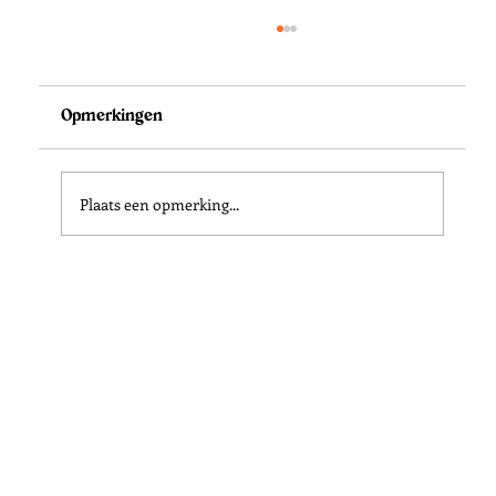
Opmerkingen
Plaats een opmerking...
Pähkänänkallio, het mooiste uitzicht
van Finland