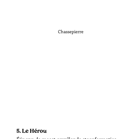
Chassepierre
5. Le Hérou