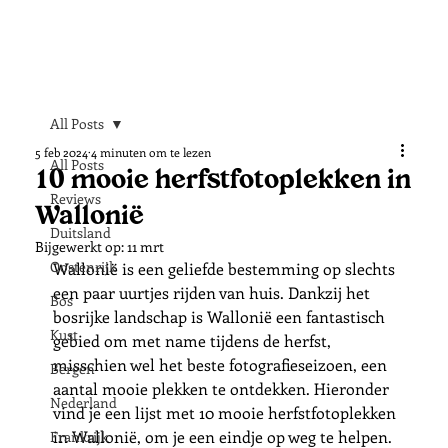
All Posts
5 feb 2024
4 minuten om te lezen
All Posts
10 mooie herfstfotoplekken in
Reviews
Wallonië
Duitsland
Bijgewerkt op:
11 mrt
Oostenrijk
Wallonië is een geliefde bestemming op slechts 
een paar uurtjes rijden van huis. Dankzij het 
Bos
bosrijke landschap is Wallonië een fantastisch 
Kust
gebied om met name tijdens de herfst, 
misschien wel het beste fotografieseizoen, een 
Bergen
aantal mooie plekken te ontdekken. Hieronder 
Nederland
vind je een lijst met 10 mooie herfstfotoplekken 
in Wallonië, om je een eindje op weg te helpen. 
Frankrijk