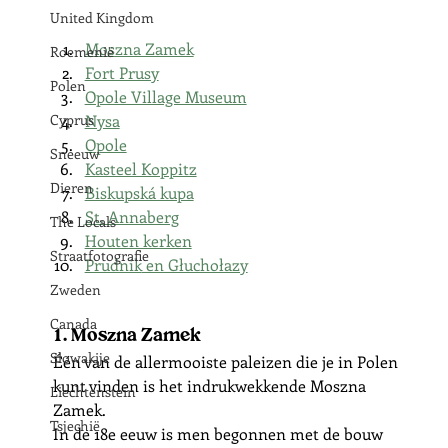
United Kingdom
Moszna Zamek
Roemenië
Fort Prusy
Polen
Opole Village Museum
Cyprus
Nysa
Opole
Sneeuw
Kasteel Koppitz
Dieren
Biskupská kupa
St. Annaberg
The Locals
Houten kerken
Straatfotografie
Prudnik
 en Głuchołazy
Zweden
Canada
1. Moszna Zamek
Slowakije
Één van de allermooiste paleizen die je in Polen 
kunt vinden is het indrukwekkende Moszna 
Liechtenstein
Zamek.  
Tsjechië
In de 18e eeuw is men begonnen met de bouw 