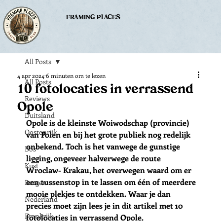
FRAMING PLACES
All Posts
4 apr 2024
6 minuten om te lezen
All Posts
10 fotolocaties in verrassend
Reviews
Opole
Duitsland
Opole is de kleinste Woiwodschap (provincie) 
Oostenrijk
van Polen en bij het grote publiek nog redelijk 
onbekend. Toch is het vanwege de gunstige 
Bos
ligging, ongeveer halverwege de route 
Kust
Wroclaw- Krakau, het overwegen waard om er 
een tussenstop in te lassen om één of meerdere 
Bergen
mooie plekjes te ontdekken. Waar je dan 
Nederland
precies moet zijn lees je in dit artikel met 10 
Frankrijk
fotolocaties in verrassend Opole.  