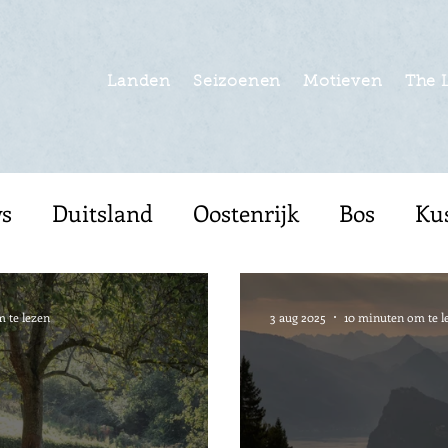
Landen
Seizoenen
Motieven
The 
s
Duitsland
Oostenrijk
Bos
Ku
Frankrijk
Winter
Noorwegen
Sted
 te lezen
3 aug 2025
10 minuten om te l
e
Zomer
België
Italië
Spanje