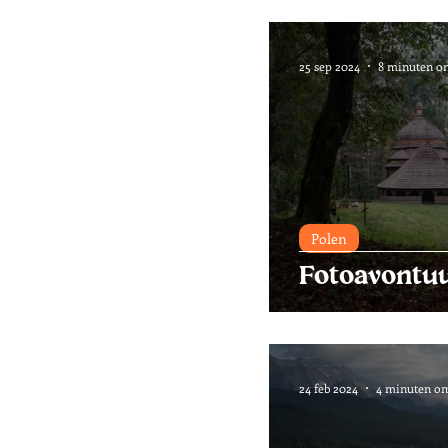
25 sep 2024
8 minuten om
Polen
Fotoavontuu
24 feb 2024
4 minuten om