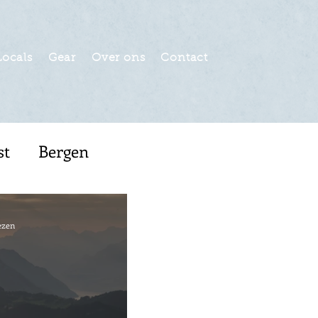
Locals
Gear
Over ons
Contact
st
Bergen
en
Toplijsten
ezen
Ierland