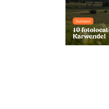
Duitsland
10 fotolocat
Karwendel