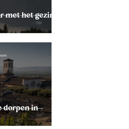
Polen
Cyprus
r met het gezin
eden
ezen
e dorpen in