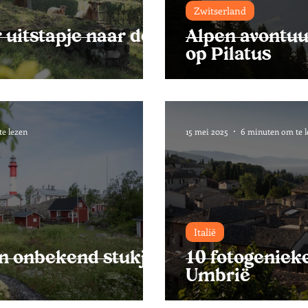
Finland
United Kingdom
Roemenië
Zwitserland
 uitstapje naar de
Alpen avontuu
op Pilatus
ren
The Locals
Straatfotografie
Zw
e lezen
15 mei 2025
6 minuten om te l
Italië
n onbekend stukje
10 fotogeniek
Umbrië