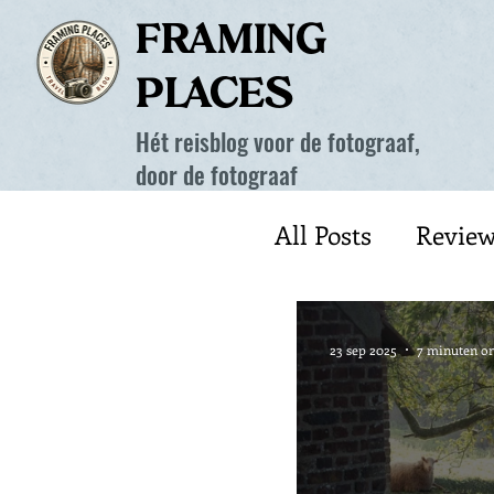
FRAMING
PLACES
Hét reisblog voor de fotograaf,
door de fotograaf
All Posts
Review
Nederland
23 sep 2025
7 minuten om
Herfst
Lent