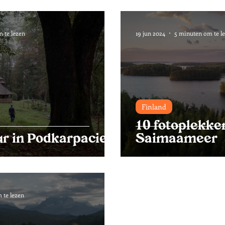
 te lezen
19 jun 2024
5 minuten om te l
Finland
10 fotoplekke
r in Podkarpacie
Saimaameer
 te lezen