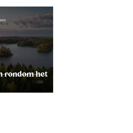
ezen
n rondom het