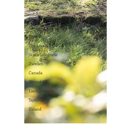
Roemenië
Polen
Cyprus
Sneeuw
Dieren
The Locals
Straatfotografie
Zweden
Canada
Slowakije
Liechtenstein
Tsjechië
IJsland