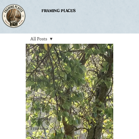
FRAMING PLACES
All Posts
All Posts
Reviews
Duitsland
Oostenrijk
Bos
Kust
Bergen
Nederland
Frankrijk
Winter