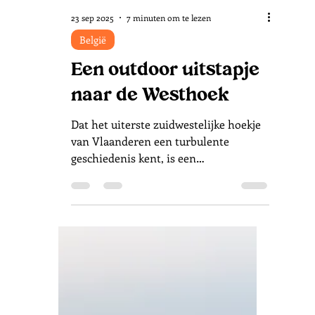
23 sep 2025
7 minuten om te lezen
België
Een outdoor uitstapje
naar de Westhoek
Dat het uiterste zuidwestelijke hoekje
van Vlaanderen een turbulente
geschiedenis kent, is een
understatement. In de vorige eeuw
was deze strategisch belangrijke regio
tijdens beide wereldoorlogen het
strijdtoneel waarbij vele donkere
bladzijden in de geschiedenisboeken