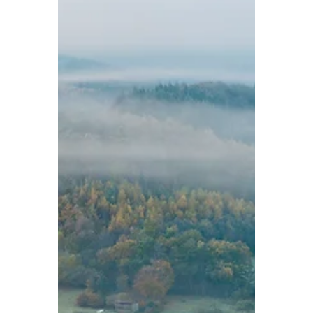
werden geschreven. Nog steeds staat
het toerisme in dit verscholen deel
van België grotendeels in het teken
van deze aangrijpende gebeurtenissen,
maar steeds vaker wordt daarnaast ook
de schoonheid van het lan