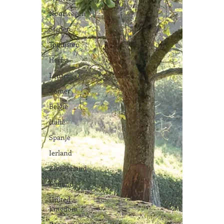
Noorwegen
Steden
Toplijsten
Herfst
Lente
Zomer
België
Italië
Spanje
Ierland
Zwitserland
Finland
United
Kingdom